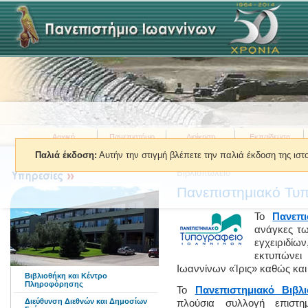
Αρχική
Πανεπιστήμιο
Διοίκηση
Εκπαίδευση
Παλιά έκδοση:
Αυτήν την στιγμή βλέπετε την παλιά έκδοση της ισ
Βρίσκεστε εδώ:
»
Υπηρεσίες
»
Π
Βιβλιοπωλείο
Πανεπιστημιακό Τυπ
Το
Πανεπι
ανάγκες τω
εγχειριδί
εκτυπώνει
Ιωαννίνων «Ίρις» καθώς και
Βιβλιοθήκη και Κέντρο
Πληροφόρησης
Το
Πανεπιστημιακό Βιβλ
Διεύθυνση Διεθνών και Δημοσίων
πλούσια συλλογή επιστη