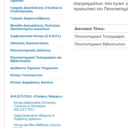
Σχέσεων
συγγραμμάτων που έχουν γρ
Γραφείο Διασύνδεσης Σπουδών &
προσωπικό του Πανεπιστημί
Σταδιοδρομίας
Γραφείο Διαμεσολάβησης
Μονάδα Διασφάλισης Ποιότητας
Δικτυακοί Τόποι:
Πανεπιστημίου Ιωαννίνων
Συμβουλευτικό Κέντρο (Σ.Κ.Ε.Π.Ι.)
Πανεπιστημιακό Τυπογραφείο:
Aθλητικές Eγκαταστάσεις
Πανεπιστημιακό Βιβλιοπωλείο:
Πανεπιστημιακές Εκδόσεις
Πανεπιστημιακό Τυπογραφείο και
Βιβλιοπωλείο
Διεύθυνση Τεχνικών Υπηρεσιών
Κέντρο Υπολογιστών
Κέντρο Διαχείρισης Δικτύων
ΔΙ.Κ.Ε.Π.Π.Ε.Ε. «Σταύρος Νιάρχος»
Κέντρο Διδασκαλίας Ελληνικής
Γλώσσας & Πολιτισμού
(ΚΕ.Δ.Ε.Γ.ΠΟ.)
Τμήμα Διοικητικής Μέριμνας &
Προβολής Δράσεων
Κέντρο Δια Βίου Μάθησης (πρώην