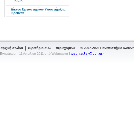
Κ.Ε.Κ)
Δίκτυο Εργαστηρίων Υποστήριξης
Έρευνας
αρχική σελίδα
ευρετήριο α-ω
περιεχόμενα
© 2007-2026 Πανεπιστήμιο Ιωανν
Ενημέρωση: 11 Απριλίου 2011 από Webmaster |
.-