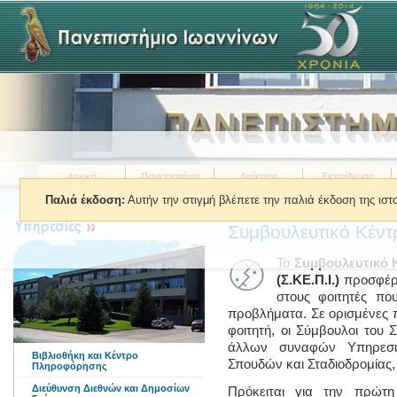
Αρχική
Πανεπιστήμιο
Διοίκηση
Εκπαίδευση
Παλιά έκδοση:
Αυτήν την στιγμή βλέπετε την παλιά έκδοση της ισ
Βρίσκεστε εδώ:
»
Υπηρεσίες
»
Σ
Συμβουλευτικό Κέντ
Το
Συμβουλευτικό 
(Σ.ΚΕ.Π.Ι.)
προσφέρε
στους φοιτητές πο
προβλήματα. Σε ορισμένες π
φοιτητή, οι Σύμβουλοι του
άλλων συναφών Υπηρεσι
Βιβλιοθήκη και Κέντρο
Σπουδών και Σταδιοδρομίας
Πληροφόρησης
Διεύθυνση Διεθνών και Δημοσίων
Πρόκειται για την πρώτη