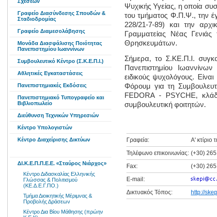
Σχέσεων
Ψυχικής Υγείας, η οποία συ
Γραφείο Διασύνδεσης Σπουδών &
του τμήματος Φ.Π.Ψ., την έ
Σταδιοδρομίας
228/21-7-89) και την αρχι
Γραφείο Διαμεσολάβησης
Γραμματείας Νέας Γενιάς 
Θρησκευμάτων.
Μονάδα Διασφάλισης Ποιότητας
Πανεπιστημίου Ιωαννίνων
Σήμερα, το Σ.ΚΕ.Π.Ι. συγκ
Συμβουλευτικό Κέντρο (Σ.Κ.Ε.Π.Ι.)
Πανεπιστημίου Ιωαννίνων
Aθλητικές Eγκαταστάσεις
ειδικούς ψυχολόγους. Είνα
Πανεπιστημιακές Εκδόσεις
Φόρουμ για τη Συμβουλευτ
FEDORA - PSYCHE, κλάδο
Πανεπιστημιακό Τυπογραφείο και
Βιβλιοπωλείο
συμβουλευτική φοιτητών.
Διεύθυνση Τεχνικών Υπηρεσιών
Κέντρο Υπολογιστών
Κέντρο Διαχείρισης Δικτύων
Γραφεία:
Α' κτίριο 
Τηλέφωνo επικοινωνίας:
(+30) 26
ΔΙ.Κ.Ε.Π.Π.Ε.Ε. «Σταύρος Νιάρχος»
Fax:
(+30) 26
Κέντρο Διδασκαλίας Ελληνικής
Ε-mail:
Γλώσσας & Πολιτισμού
(ΚΕ.Δ.Ε.Γ.ΠΟ.)
Δικτυακός Τόπος:
http://skep
Τμήμα Διοικητικής Μέριμνας &
Προβολής Δράσεων
Κέντρο Δια Βίου Μάθησης (πρώην