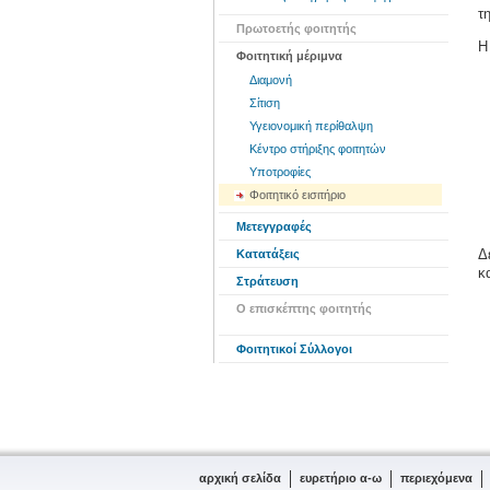
τ
Πρωτοετής φοιτητής
Η
Φοιτητική μέριμνα
Διαμονή
Σίτιση
Υγειονομική περίθαλψη
Κέντρο στήριξης φοιτητών
Υποτροφίες
Φοιτητικό εισιτήριο
Μετεγγραφές
Δ
Κατατάξεις
κ
Στράτευση
Ο επισκέπτης φοιτητής
Φοιτητικοί Σύλλογοι
αρχική σελίδα
ευρετήριο α-ω
περιεχόμενα