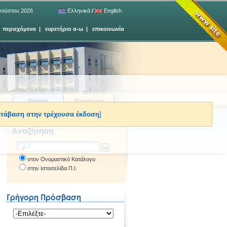
γούστου 2026
Ελληνικά
/
English
|
περιεχόμενα
|
ευρετήριο α-ω
|
επικοινωνία
ς
Φοίτηση
Ενημέρωση
τάβαση στην τρέχουσα έκδοση
]
στον Ονομαστικό Κατάλογο
στην Ιστοσελίδα Π.Ι.