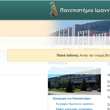
Αρχική
Πανεπιστήμιο
Παλιά έκδοση:
Αυτήν την στιγμή βλέ
Β
Φ
Φ
Σ
ί
κ
Τ
Εισαγωγή στο Πανεπιστήμιο
Εγγραφές Πρωτοετών φοιτητών
Σ
Δ
Ειδικές κατηγορίες υποψηφίων