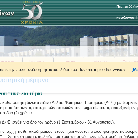
Πέμπτη 06 Αυ
κατάλογος
Διοίκηση
Εκπαίδευση
Έρευνα
Πολιτισμός
Υπηρεσίε
πετε την παλιά έκδοση της ιστοσελίδας του Πανεπιστημίου Ιωαννίνων.
[
Με
ρίσκεστε εδώ:
»
Φοίτηση
»
Φοιτητική μέριμνα
»
Φοιτητικό εισιτήριο
οιτητική μέριμνα
οιτητικό εισιτήριο
ε κάθε φοιτητή δίνεται ειδικό Δελτίο Φοιτητικού Εισιτηρίου (ΔΦΕ) με διάρκεια
ση με τα έτη των προπτυχιακών σπουδών του Τμήματός του προσαυξανόμενη
ατά δύο (2) χρόνια.
ο ΔΦΕ ισχύει για όλο τον χρόνο (1 Σεπτεμβρίου - 31 Αυγούστου).
την αρχή κάθε ακαδημαϊκού έτους χορηγούνται στους φοιτητές καινούρια
ΦΕ. Σε περίπτωση απώλειάς του χορηγείται νέο, ένα μήνα μετά τη δήλωση