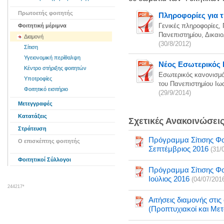
Πρωτοετής φοιτητής
Πληροφορίες για τ
Φοιτητική μέριμνα
Γενικές πληροφορίες, 
Πανεπιστημίου, Δικαι
Διαμονή
(30/8/2012)
Σίτιση
Υγειονομική περίθαλψη
Νέος Εσωτερικός 
Κέντρο στήριξης φοιτητών
Εσωτερικός κανονισμό
Υποτροφίες
του Πανεπιστημίου Ιω
Φοιτητικό εισιτήριο
(29/9/2014)
Μετεγγραφές
Κατατάξεις
Σχετικές Ανακοινώσει
Στράτευση
Πρόγραμμα Σίτισης Φοι
Ο επισκέπτης φοιτητής
Σεπτέμβριος 2016
(31/
Φοιτητικοί Σύλλογοι
Πρόγραμμα Σίτισης Φοι
Ιούλιος 2016
(04/07/201
244217*
Αιτήσεις διαμονής στις 
(Προπτυχιακοί και Μετ