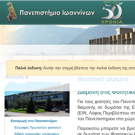
Αρχική
Πανεπιστήμιο
Διοίκηση
Εκπαίδευση
Παλιά έκδοση:
Αυτήν την στιγμή βλέπετε την παλιά έκδοση της ισ
Βρίσκεστε εδώ:
»
Φοίτηση
»
Φοι
Φοιτητική μέριμνα
Διαμονή στις Φοιτητικ
Για τους φοιτητές του Πανε
διαμονής σε δωμάτια της Ε
(ΕΙΝ, Λόφος Περιβλέπτου στα
του Πανεπιστημίου στο χώρο
Εισαγωγή στο Πανεπιστήμιο
Εγγραφές Πρωτοετών φοιτητών
Παρακατω μπορείτε να βρεί
σε δωμάτια των Φοιτητικών 
Ειδικές κατηγορίες υποψηφίων