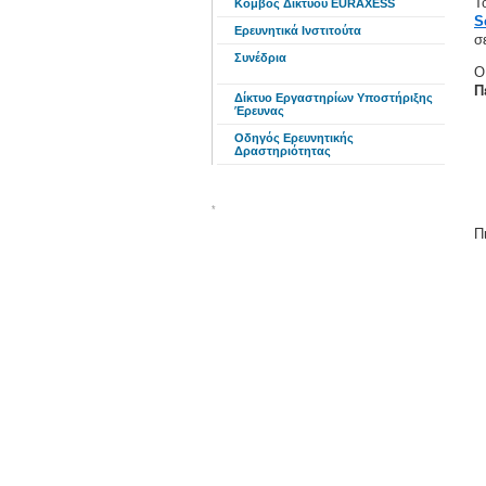
Τ
Κόμβος Δικτύου EURAXESS
S
Ερευνητικά Ινστιτούτα
σ
Συνέδρια
Ο
Π
Δίκτυο Εργαστηρίων Υποστήριξης
Έρευνας
Οδηγός Ερευνητικής
Δραστηριότητας
*
Π