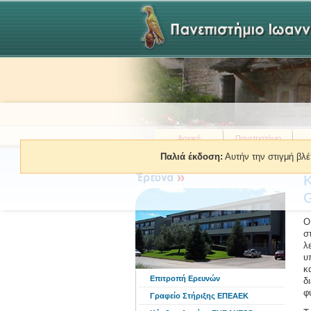
Αρχική
Πανεπιστήμιο
Παλιά έκδοση:
Αυτήν την στιγμή βλέ
Β
Κ
Ο
σ
λ
υ
κ
Επιτροπή Ερευνών
δ
φ
Γραφείο Στήριξης ΕΠΕΑΕΚ