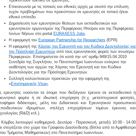
προκύπτουν τακτικά σε ερευνητές.
Επικοινωνία με τις τοπικές και εθνικές αρχές με σκοπό την επίλυση
τυχόν προβλημάτων που προκύπτουν σε ερευνητές σε τοπικό ή/και
εθνικό επίπεδο.
Δημοσίευση των ερευνητικών θέσεων των εκπαιδευτικών και
ερευνητικών οργανισμών της Περιφέρειας Ηπείρου και της Περιφέρειας
Ιονίων Νήσων στο portal
EURAXESS Jobs
.
Η εφαρμογή του
European Partnership for Researchers
(EPR).
Η εφαρμογή της
Χάρτας του Ερευνητή και του Κώδικα Δεοντολογίας για
την Πρόσληψη Ερευνητών
από τους ερευνητικούς φορείς των ανωτέρω
Περιφερειών. Επισημαίνεται ότι κατά την υπ' αριθμ 949/15.04.2010
Συνεδρία της Συγκλήτου, το Πανεπιστήμιο Ιωαννίνων ενέκρινε την
υιοθέτηση των αρχών της Χάρτας του Ερευνητή και του Κώδικα
Δεοντολογίας για την Πρόσληψη Ερευνητών.
Συλλογή καλών/κακών πρακτικών για την εφαρμογή της
«
Επιστημονικής Visa»
.
ς ερευνητές νοούνται τα άτομα που διεξάγουν έρευνα σε εκπαιδευτικό ή
ρευνητικό φορέα ή σε ιδιωτική επιχείρηση (π.χ. μεταπτυχιακοί φοιτητές,
ποψήφιοι διδάκτορες, μέλη του Διδακτικού και Ερευνητικού προσωπικού
κπαιδευτικών ιδρυμάτων, στελέχη επιχειρήσεων τομέων έρευνας και
εχνολογίας (R&D) κτλ.).
 Κόμβος λειτουργεί καθημερινά, Δευτέρα - Παρασκευή, μεταξύ 10.00 - 14.00
αι στεγάζεται στο χώρο του Γραφείου Διασύνδεσης (δίπλα από το Αμφιθέατρο
 του Τμήματος Μαθηματικών) στο Πανεπιστήμιο Ιωαννίνων.