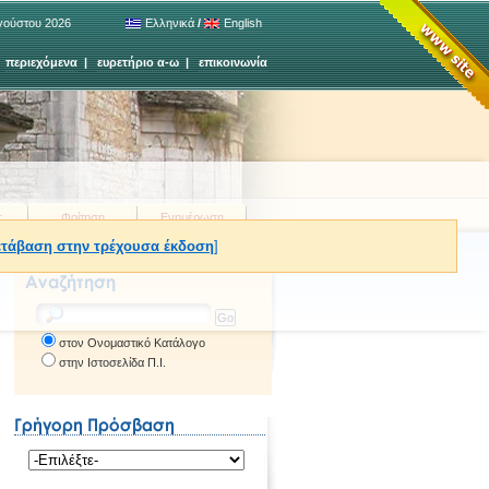
γούστου 2026
Ελληνικά
/
English
|
περιεχόμενα
|
ευρετήριο α-ω
|
επικοινωνία
ς
Φοίτηση
Ενημέρωση
τάβαση στην τρέχουσα έκδοση
]
στον Ονομαστικό Κατάλογο
στην Ιστοσελίδα Π.Ι.