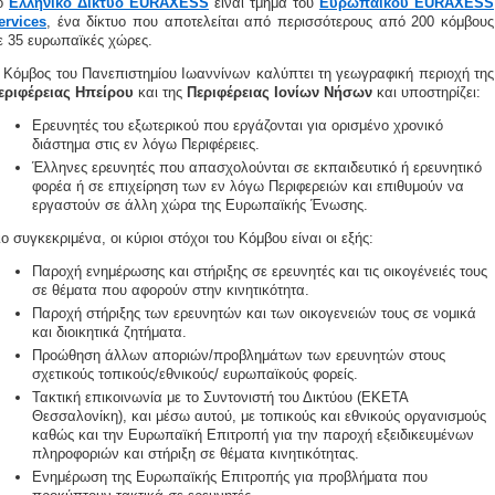
ο
Ελληνικό Δίκτυο EURAXESS
είναι τμήμα του
Ευρωπαϊκού EURAXESS
ervices
, ένα δίκτυο που αποτελείται από περισσότερους από 200 κόμβους
ε 35 ευρωπαϊκές χώρες.
 Κόμβος του Πανεπιστημίου Ιωαννίνων καλύπτει τη γεωγραφική περιοχή της
εριφέρειας Ηπείρου
και της
Περιφέρειας Ιονίων Νήσων
και υποστηρίζει:
Ερευνητές του εξωτερικού που εργάζονται για ορισμένο χρονικό
διάστημα στις εν λόγω Περιφέρειες.
Έλληνες ερευνητές που απασχολούνται σε εκπαιδευτικό ή ερευνητικό
φορέα ή σε επιχείρηση των εν λόγω Περιφερειών και επιθυμούν να
εργαστούν σε άλλη χώρα της Ευρωπαϊκής Ένωσης.
ιο συγκεκριμένα, οι κύριοι στόχοι του Κόμβου είναι οι εξής:
Παροχή ενημέρωσης και στήριξης σε ερευνητές και τις οικογένειές τους
σε θέματα που αφορούν στην κινητικότητα.
Παροχή στήριξης των ερευνητών και των οικογενειών τους σε νομικά
και διοικητικά ζητήματα.
Προώθηση άλλων αποριών/προβλημάτων των ερευνητών στους
σχετικούς τοπικούς/εθνικούς/ ευρωπαϊκούς φορείς.
Τακτική επικοινωνία με το Συντονιστή του Δικτύου (ΕΚΕΤΑ
Θεσσαλονίκη), και μέσω αυτού, με τοπικούς και εθνικούς οργανισμούς
καθώς και την Ευρωπαϊκή Επιτροπή για την παροχή εξειδικευμένων
πληροφοριών και στήριξη σε θέματα κινητικότητας.
Ενημέρωση της Ευρωπαϊκής Επιτροπής για προβλήματα που