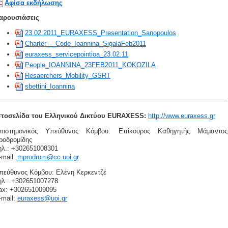
Αφίσα εκδήλωσης
αρουσιάσεις
23.02.2011_EURAXESS_Presentation_Sanopoulos
Charter_-_Code_Ioannina_SigalaFeb2011
euraxess_servicepointioa_23.02.11
People_IOANNINA_23FEB2011_KOKOZILA
Resaerchers_Mobility_GSRT
sbettini_Ioannina
στοσελίδα του Ελληνικού Δικτύου EURAXESS:
http://www.euraxess.gr
πιστημονικός Υπεύθυνος Κόμβου: Επίκουρος Καθηγητής Μάμαντος
ροδρομίδης
ηλ.: +302651008301
-mail:
mprodrom@cc.uoi.gr
πεύθυνος Κόμβου: Ελένη Κερκεντζέ
ηλ.: +302651007278
ax: +302651009095
-mail:
euraxess@uoi.gr