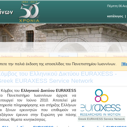
Πέμπτη 06 Αυ
κατάλογος
Διοίκηση
Εκπαίδευση
Έρευνα
Πολιτισμός
Υπηρεσίε
πετε την παλιά έκδοση της ιστοσελίδας του Πανεπιστημίου Ιωαννίνων.
[
Με
ρίσκεστε εδώ:
»
Έρευνα
»
Κόμβος Δικτύου EURAXESS
όμβος του Ελληνικού Δικτύου EURAXESS -
Greek EURAXESS Service Network
 Κόμβος του
Ελληνικού Δικτύου EURAXESS
το Πανεπιστήμιο Ιωαννίνων άρχισε να
ειτουργεί τον Ιούνιο 2010. Αποτελεί μία
πηρεσία πληροφόρησης και στήριξης Ελλήνων
αι ξένων ερευνητών που επιθυμούν να
ιεξάγουν έρευνα στην Ευρώπη για πάσης
ύσεως θέματα κινητικότητας.
Greek EURAXESS Service Network