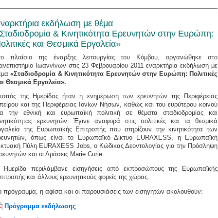
ναρκτήρια εκδήλωση με θέμα
Σταδιοδρομία & Κινητικότητα Ερευνητών στην Ευρώπη:
ολιτικές και Θεσμικά Εργαλεία»
το πλαίσιο της έναρξης λειτουργίας του Κόμβου, οργανώθηκε στο
ανεπιστήμιο Ιωαννίνων στις 23 Φεβρουαρίου 2011 εναρκτήρια εκδήλωση με
έμα
«Σταδιοδρομία & Κινητικότητα Ερευνητών στην Ευρώπη: Πολιτικές
αι Θεσμικά Εργαλεία».
κοπός της Ημερίδας ήταν η ενημέρωση των ερευνητών της Περιφέρειας
πείρου και της Περιφέρειας Ιονίων Νήσων, καθώς και του ευρύτερου κοινού
ια την εθνική και ευρωπαϊκή πολιτική σε θέματα σταδιοδρομίας και
ινητικότητας ερευνητών. Έγινε αναφορά στις πολιτικές και τα θεσμικά
ργαλεία της Ευρωπαϊκής Επιτροπής που στηρίζουν την κινητικότητα των
ρευνητών, όπως είναι το Ευρωπαϊκό Δίκτυο EURAXESS, η Ευρωπαϊκή
ικτυακή Πύλη EURAXESS Jobs, o Κώδικας Δεοντολογίας για την Πρόσληψη
ρευνητών και οι Δράσεις Marie Curie.
 Ημερίδα περιλάμβανε εισηγήσεις από εκπροσώπους της Ευρωπαϊκής
πιτροπής και άλλους ερευνητικούς φορείς της χώρας.
ο πρόγραμμα, η αφίσα και οι παρουσιάσεις των εισηγητών ακολουθούν:
Πρόγραμμα εκδήλωσης