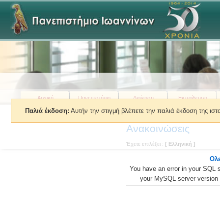
Αρχική
Πανεπιστήμιο
Διοίκηση
Εκπαίδευση
Παλιά έκδοση:
Αυτήν την στιγμή βλέπετε την παλιά έκδοση της ισ
Βρίσκεστε εδώ:
»
Ενημέρωση
»
Ανακοινώσεις
Έχετε επιλέξει :
[ Ελληνική ]
Ολε
You have an error in your SQL 
your MySQL server version for