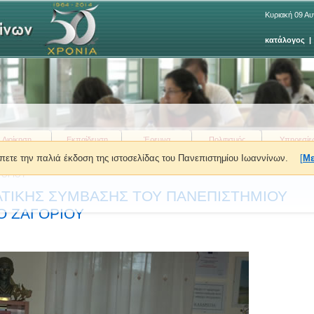
Κυριακή 09 Α
κατάλογος
Διοίκηση
Εκπαίδευση
Έρευνα
Πολιτισμός
Υπηρεσίε
πετε την παλιά έκδοση της ιστοσελίδας του Πανεπιστημίου Ιωαννίνων.
[
Με
λτία Τύπου Πρυτανείας
»
ΥΠΟΓΡΑΦΗ ΠΡΟΓΡΑΜΜΑΤΙΚΗΣ ΣΥΜΒΑΣΗΣ ΤΟΥ
ΓΟΡΙΟΥ
ΤΙΚΗΣ ΣΥΜΒΑΣΗΣ ΤΟΥ ΠΑΝΕΠΙΣΤΗΜΙΟΥ
Ο ΖΑΓΟΡΙΟΥ