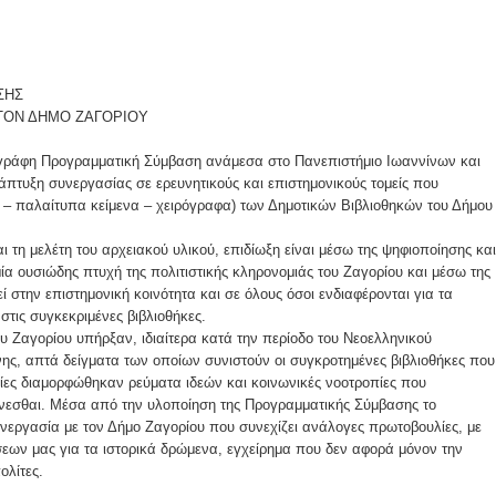
ΣΗΣ
ΤΟΝ ΔΗΜΟ ΖΑΓΟΡΙΟΥ
γράφη Προγραμματική Σύμβαση ανάμεσα στο Πανεπιστήμιο Ιωαννίνων και
άπτυξη συνεργασίας σε ερευνητικούς και επιστημονικούς τομείς που
φα – παλαίτυπα κείμενα – χειρόγραφα) των Δημοτικών Βιβλιοθηκών του Δήμου
 τη μελέτη του αρχειακού υλικού, επιδίωξη είναι μέσω της ψηφιοποίησης και
ία ουσιώδης πτυχή της πολιτιστικής κληρονομιάς του Ζαγορίου και μέσω της
ί στην επιστημονική κοινότητα και σε όλους όσοι ενδιαφέρονται για τα
τις συγκεκριμένες βιβλιοθήκες.
υ Ζαγορίου υπήρξαν, ιδιαίτερα κατά την περίοδο του Νεοελληνικού
ης, απτά δείγματα των οποίων συνιστούν οι συγκροτημένες βιβλιοθήκες που
οίες διαμορφώθηκαν ρεύματα ιδεών και κοινωνικές νοοτροπίες που
γνεσθαι. Μέσα από την υλοποίηση της Προγραμματικής Σύμβασης το
υνεργασία με τον Δήμο Ζαγορίου που συνεχίζει ανάλογες πρωτοβουλίες, με
σεων μας για τα ιστορικά δρώμενα, εγχείρημα που δεν αφορά μόνον την
ολίτες.