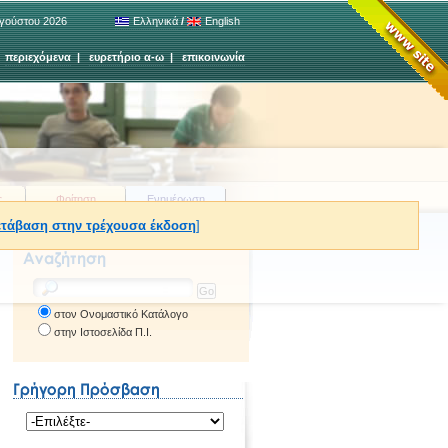
υγούστου 2026
Ελληνικά
/
English
|
περιεχόμενα
|
ευρετήριο α-ω
|
επικοινωνία
ς
Φοίτηση
Ενημέρωση
τάβαση στην τρέχουσα έκδοση
]
στον Ονομαστικό Κατάλογο
στην Ιστοσελίδα Π.Ι.